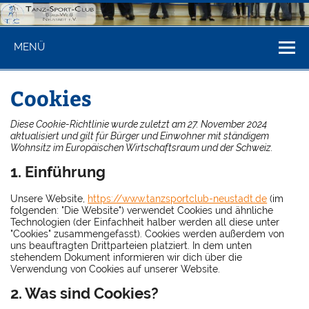
Zum
Inhalt
springen
Tanzsportclu
Internet-Seite des TSC Blau-Weiß Neustadt am Rübenberge
MENÜ
Blau-Weiß
Neustadt/Rbge
Cookies
Diese Cookie-Richtlinie wurde zuletzt am 27. November 2024
aktualisiert und gilt für Bürger und Einwohner mit ständigem
Wohnsitz im Europäischen Wirtschaftsraum und der Schweiz.
1. Einführung
Unsere Website,
https://www.tanzsportclub-neustadt.de
(im
folgenden: "Die Website") verwendet Cookies und ähnliche
Technologien (der Einfachheit halber werden all diese unter
"Cookies" zusammengefasst). Cookies werden außerdem von
uns beauftragten Drittparteien platziert. In dem unten
stehendem Dokument informieren wir dich über die
Verwendung von Cookies auf unserer Website.
2. Was sind Cookies?