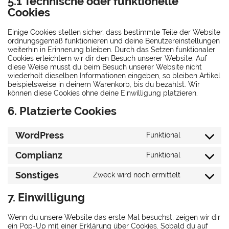
5.1 Technische oder funktionelle
Cookies
Einige Cookies stellen sicher, dass bestimmte Teile der Website
ordnungsgemäß funktionieren und deine Benutzereinstellungen
weiterhin in Erinnerung bleiben. Durch das Setzen funktionaler
Cookies erleichtern wir dir den Besuch unserer Website. Auf
diese Weise musst du beim Besuch unserer Website nicht
wiederholt dieselben Informationen eingeben, so bleiben Artikel
beispielsweise in deinem Warenkorb, bis du bezahlst. Wir
können diese Cookies ohne deine Einwilligung platzieren.
6. Platzierte Cookies
WordPress
Funktional
Consent
to
Complianz
Funktional
Consent
service
to
Sonstiges
Zweck wird noch ermittelt
wordpress
Consent
service
to
7. Einwilligung
complianz
service
Wenn du unsere Website das erste Mal besuchst, zeigen wir dir
sonstiges
ein Pop-Up mit einer Erklärung über Cookies. Sobald du auf