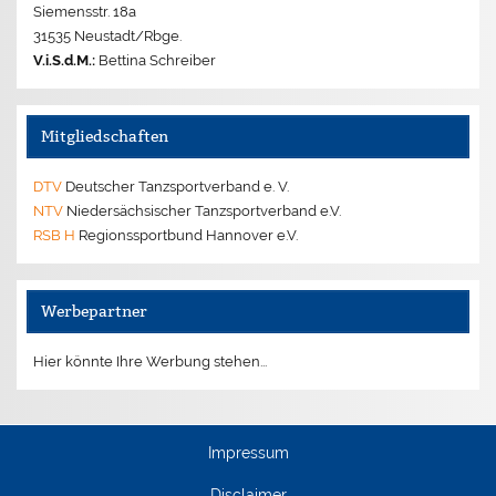
Siemensstr. 18a
31535 Neustadt/Rbge.
V.i.S.d.M.:
Bettina Schreiber
Mitgliedschaften
DTV
Deutscher Tanzsportverband e. V.
NTV
Niedersächsischer Tanzsportverband e.V.
RSB H
Regionssportbund Hannover e.V.
Werbepartner
Hier könnte Ihre Werbung stehen...
Impressum
Disclaimer