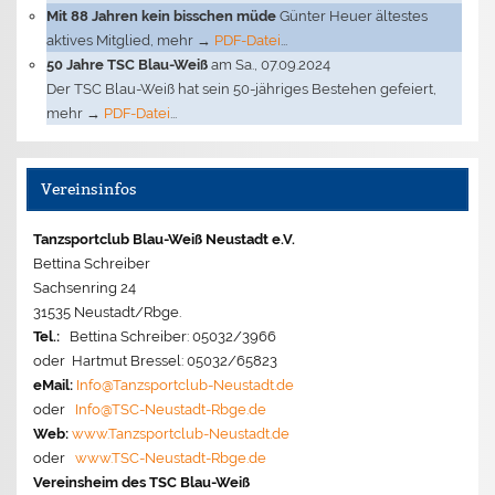
Mit 88 Jahren kein bisschen müde
Günter Heuer ältestes
aktives Mitglied, mehr →
PDF-Datei
...
50 Jahre TSC Blau-Weiß
am Sa., 07.09.2024
Der TSC Blau-Weiß hat sein 50-jähriges Bestehen gefeiert,
mehr →
PDF-Datei
...
Vereinsinfos
Tanzsportclub Blau-Weiß Neustadt e.V.
Bettina Schreiber
Sachsenring 24
31535 Neustadt/Rbge.
Tel.:
Bettina Schreiber: 05032/3966
oder Hartmut Bressel: 05032/65823
eMail:
Info@Tanzsportclub-Neustadt.de
oder
Info@TSC-Neustadt-Rbge.de
Web:
www.Tanzsportclub-Neustadt.de
oder
www.TSC-Neustadt-Rbge.de
Vereinsheim des TSC Blau-Weiß