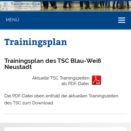
Zum
Inhalt
springen
Tanzsportclu
Internet-Seite des TSC Blau-Weiß Neustadt am Rübenberge
MENÜ
Blau-Weiß
Neustadt/Rbge
Trainingsplan
Trainingsplan des TSC Blau-Weiß
Neustadt
Aktuelle TSC Trainingszeiten
als PDF-Datei:
Die PDF-Datei oben enthält die aktuellen Trainingszeiten
des TSC zum Download.