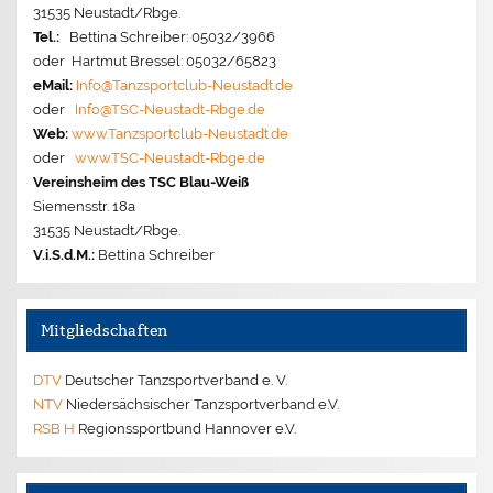
31535 Neustadt/Rbge.
Tel.:
Bettina Schreiber: 05032/3966
oder Hartmut Bressel: 05032/65823
eMail:
Info@Tanzsportclub-Neustadt.de
oder
Info@TSC-Neustadt-Rbge.de
Web:
www.Tanzsportclub-Neustadt.de
oder
www.TSC-Neustadt-Rbge.de
Vereinsheim des TSC Blau-Weiß
Siemensstr. 18a
31535 Neustadt/Rbge.
V.i.S.d.M.:
Bettina Schreiber
Mitgliedschaften
DTV
Deutscher Tanzsportverband e. V.
NTV
Niedersächsischer Tanzsportverband e.V.
RSB H
Regionssportbund Hannover e.V.