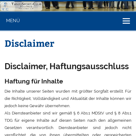
Zum
Inhalt
springen
Tanzsportclu
Internet-Seite des TSC Blau-Weiß Neustadt am Rübenberge
MENÜ
Blau-Weiß
Neustadt/Rbge
Disclaimer
Disclaimer, Haftungsausschluss
Haftung für Inhalte
Die Inhalte unserer Seiten wurden mit größter Sorgfalt erstellt. Für
die Richtigkeit, Vollständigkeit und Aktualität der Inhalte können wir
jedoch keine Gewähr übernehmen.
Als Diensteanbieter sind wir gemäß § 6 Abs.1 MDStV und § 8 Abs.1
TDG für eigene Inhalte auf diesen Seiten nach den allgemeinen
Gesetzen verantwortlich. Diensteanbieter sind jedoch nicht
verpflichtet, die von ihnen übermittelten oder gespeicherten