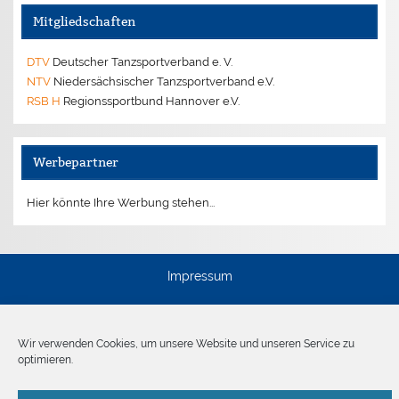
Mitgliedschaften
DTV
Deutscher Tanzsportverband e. V.
NTV
Niedersächsischer Tanzsportverband e.V.
RSB H
Regionssportbund Hannover e.V.
Werbepartner
Hier könnte Ihre Werbung stehen...
Impressum
Disclaimer
Datenschutz
Wir verwenden Cookies, um unsere Website und unseren Service zu
optimieren.
Cookies