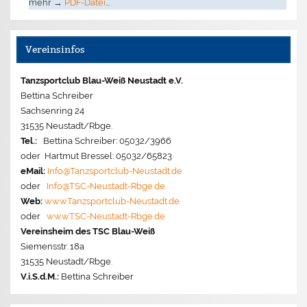
mehr →
PDF-Datei
...
Vereinsinfos
Tanzsportclub Blau-Weiß Neustadt e.V.
Bettina Schreiber
Sachsenring 24
31535 Neustadt/Rbge.
Tel.:
Bettina Schreiber: 05032/3966
oder Hartmut Bressel: 05032/65823
eMail:
Info@Tanzsportclub-Neustadt.de
oder
Info@TSC-Neustadt-Rbge.de
Web:
www.Tanzsportclub-Neustadt.de
oder
www.TSC-Neustadt-Rbge.de
Vereinsheim des TSC Blau-Weiß
Siemensstr. 18a
31535 Neustadt/Rbge.
V.i.S.d.M.:
Bettina Schreiber