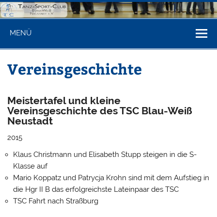
Zum
Inhalt
springen
Tanzsportclu
Internet-Seite des TSC Blau-Weiß Neustadt am Rübenberge
MENÜ
Blau-Weiß
Neustadt/Rbge
Vereinsgeschichte
Meistertafel und kleine
Vereinsgeschichte des TSC Blau-Weiß
Neustadt
2015
Klaus Christmann und Elisabeth Stupp steigen in die S-
Klasse auf
Mario Koppatz und Patrycja Krohn sind mit dem Aufstieg in
die Hgr II B das erfolgreichste Lateinpaar des TSC
TSC Fahrt nach Straßburg