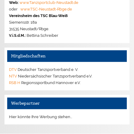
Web:
www.Tanzsportclub-Neustadt.de
oder
www.TSC-Neustadt-Rbge.de
Vereinsheim des TSC Blau-Weiß
Siemensstr. 18a
31535 Neustadt/Rbge.
V.i.S.d.M.:
Bettina Schreiber
Mitgliedschaften
DTV
Deutscher Tanzsportverband e. V.
NTV
Niedersächsischer Tanzsportverband e.V.
RSB H
Regionssportbund Hannover e.V.
Werbepartner
Hier könnte Ihre Werbung stehen...