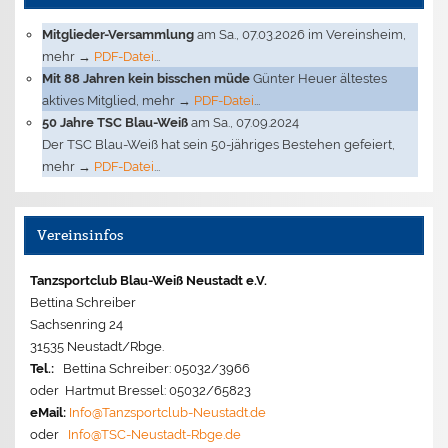
Mitglieder-Versammlung
am Sa., 07.03.2026 im Vereinsheim,
mehr →
PDF-Datei
...
Mit 88 Jahren kein bisschen müde
Günter Heuer ältestes
aktives Mitglied, mehr →
PDF-Datei
...
50 Jahre TSC Blau-Weiß
am Sa., 07.09.2024
Der TSC Blau-Weiß hat sein 50-jähriges Bestehen gefeiert,
mehr →
PDF-Datei
...
Vereinsinfos
Tanzsportclub Blau-Weiß Neustadt e.V.
Bettina Schreiber
Sachsenring 24
31535 Neustadt/Rbge.
Tel.:
Bettina Schreiber: 05032/3966
oder Hartmut Bressel: 05032/65823
eMail:
Info@Tanzsportclub-Neustadt.de
oder
Info@TSC-Neustadt-Rbge.de