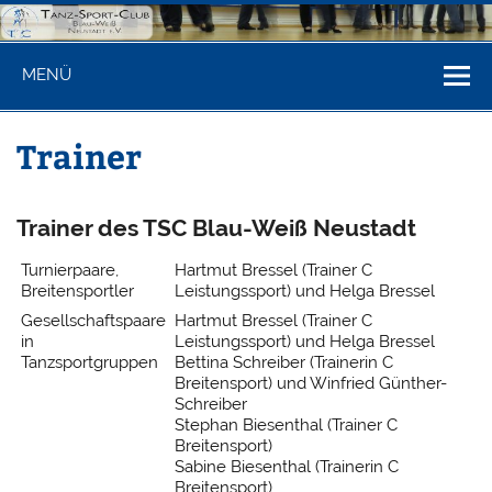
Zum
Inhalt
springen
Tanzsportclu
Internet-Seite des TSC Blau-Weiß Neustadt am Rübenberge
MENÜ
Blau-Weiß
Neustadt/Rbge
Trainer
Trainer des TSC Blau-Weiß Neustadt
Turnierpaare,
Hartmut Bressel (Trainer C
Breitensportler
Leistungssport) und Helga Bressel
Gesellschaftspaare
Hartmut Bressel (Trainer C
in
Leistungssport) und Helga Bressel
Tanzsportgruppen
Bettina Schreiber (Trainerin C
Breitensport) und Winfried Günther-
Schreiber
Stephan Biesenthal (Trainer C
Breitensport)
Sabine Biesenthal (Trainerin C
Breitensport)