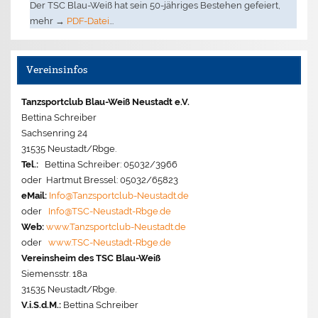
Der TSC Blau-Weiß hat sein 50-jähriges Bestehen gefeiert,
mehr →
PDF-Datei
...
Vereinsinfos
Tanzsportclub Blau-Weiß Neustadt e.V.
Bettina Schreiber
Sachsenring 24
31535 Neustadt/Rbge.
Tel.:
Bettina Schreiber: 05032/3966
oder Hartmut Bressel: 05032/65823
eMail:
Info@Tanzsportclub-Neustadt.de
oder
Info@TSC-Neustadt-Rbge.de
Web:
www.Tanzsportclub-Neustadt.de
oder
www.TSC-Neustadt-Rbge.de
Vereinsheim des TSC Blau-Weiß
Siemensstr. 18a
31535 Neustadt/Rbge.
V.i.S.d.M.:
Bettina Schreiber