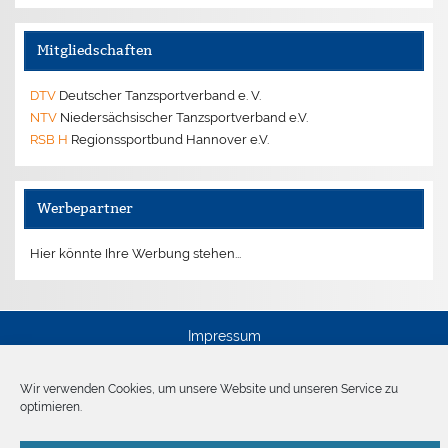
Mitgliedschaften
DTV
Deutscher Tanzsportverband e. V.
NTV
Niedersächsischer Tanzsportverband e.V.
RSB H
Regionssportbund Hannover e.V.
Werbepartner
Hier könnte Ihre Werbung stehen...
Impressum
Disclaimer
Wir verwenden Cookies, um unsere Website und unseren Service zu
optimieren.
Datenschutz